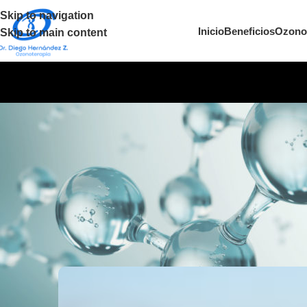
Skip to navigation
Inicio
Beneficios
Ozono
Skip to main content
UNCAT
Cuando el cuerpo pide aire: enten
inhalacion
Posted by
grupo30