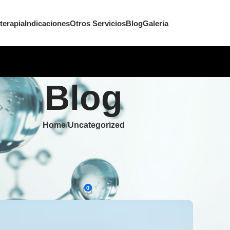
terapia
Indicaciones
Otros Servicios
Blog
Galeria
Blog
Home
Uncategorized
EGORIZED
der la respiración más allá de la
es profundas
0
On diciembre 10, 2025