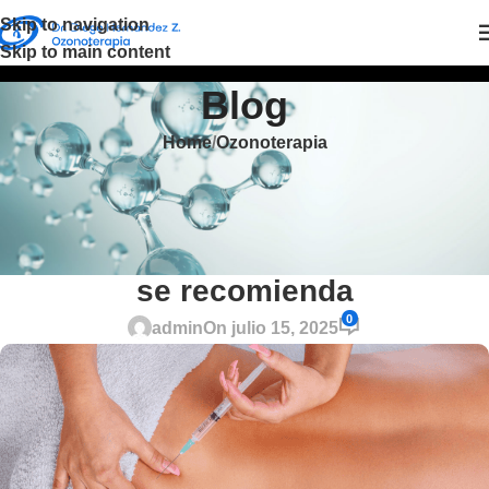
Skip to navigation
Skip to main content
Blog
Home
Ozonoterapia
OZONOTERAPIA
Ozonoterapia médica: qué es,
cómo funciona y en qué casos
se recomienda
0
admin
On julio 15, 2025