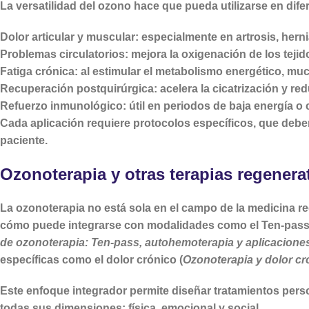
La versatilidad del ozono hace que pueda utilizarse en dife
Dolor articular y muscular
: especialmente en artrosis, hern
Problemas circulatorios
: mejora la oxigenación de los teji
Fatiga crónica
: al estimular el metabolismo energético, muc
Recuperación postquirúrgica
: acelera la cicatrización y re
Refuerzo inmunológico
: útil en periodos de baja energía o
Cada aplicación requiere protocolos específicos, que debe
paciente.
Ozonoterapia y otras terapias regenera
La ozonoterapia no está sola en el campo de la medicina r
cómo puede integrarse con modalidades como el
Ten-pas
de ozonoterapia: Ten-pass, autohemoterapia y aplicaciones
específicas como el dolor crónico (
Ozonoterapia y dolor cró
Este enfoque integrador permite diseñar tratamientos pers
todas sus dimensiones: física, emocional y social.