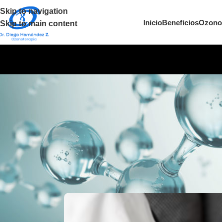
Skip to navigation
Inicio
Beneficios
Ozono
Skip to main content
OZONO
Qué es la ozonoterapia y por
integ
Posted by
grupo3