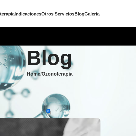
terapia
Indicaciones
Otros Servicios
Blog
Galeria
Blog
Home
Ozonoterapia
TERAPIA
 qué se considera una terapia
rativa
0
0
On octubre 2, 2025