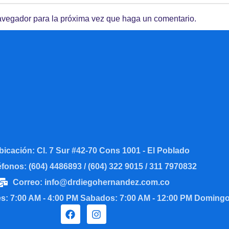
navegador para la próxima vez que haga un comentario.
bicación: Cl. 7 Sur #42-70 Cons 1001 - El Poblado
éfonos: (604) 4486893 / (604) 322 9015 / 311 7970832
Correo: info@drdiegohernandez.com.co
nes: 7:00 AM - 4:00 PM Sabados: 7:00 AM - 12:00 PM Doming