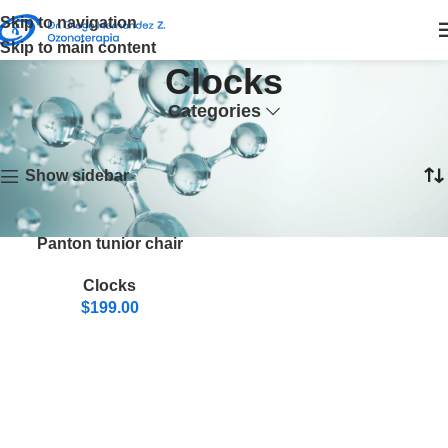
Skip to navigation
Skip to main content
Clocks
Categories
Inicio
Clocks
Mostrando el único resultado
Show sidebar
Panton tunior chair
Clocks
$
199.00